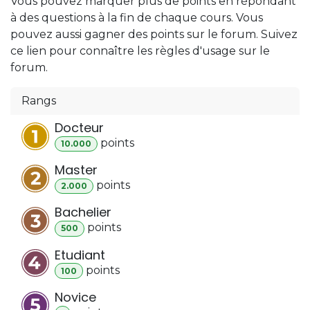
Vous pouvez marquer plus de points en répondant
à des questions à la fin de chaque cours. Vous
pouvez aussi gagner des points sur le forum. Suivez
ce lien pour connaître les règles d'usage sur le
forum.
Rangs
Docteur
point
s
10.000
Master
point
s
2.000
Bachelier
point
s
500
Etudiant
point
s
100
Novice