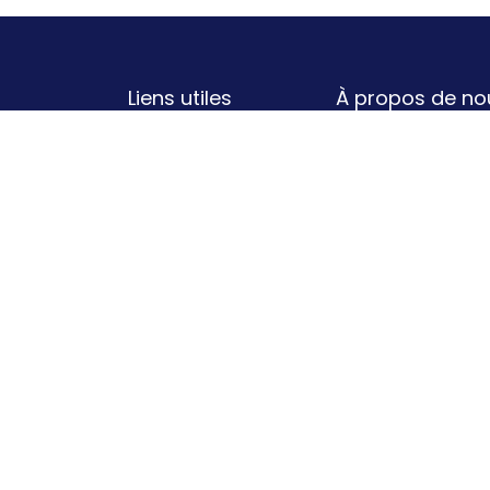
Liens utiles
À propos de no
Un concept super 
Politique de
né de la collabora
confidentialité
volonté de révolu
Conditions
Ils vous le diront 
générales
Bouche-à-Orei
d'utilisation
recommandation 
Contactez-nous
avec BÀO, c'es
partenaires de qu
en cashback sur c
Elle n'est pas bel