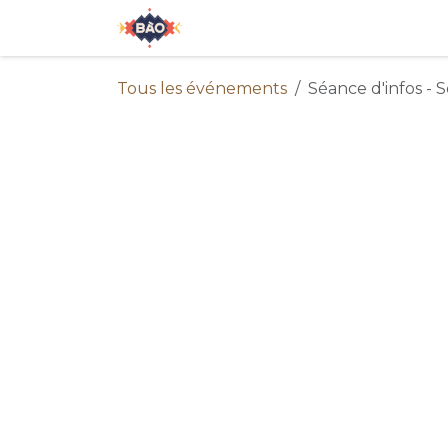
Se rendre au contenu
Accueil
À propos de nous
E
Tous les événements
Séance d'infos -