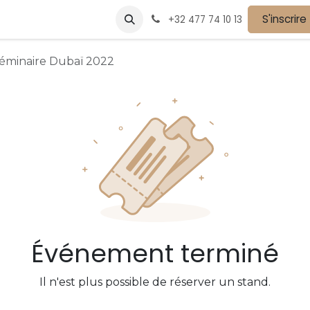
vènements
Devenir partenaire
Nos partenaires
S'inscrire
Postes
+32 477 74 10 13
 Séminaire Dubaï 2022
Événement terminé
Il n'est plus possible de réserver un stand.