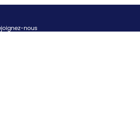
ejoignez-nous
Contactez-nous
info@b-a-o.be
071/158.736