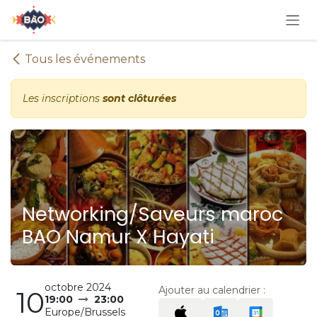
Se rendre au contenu
Tous les événements
Les inscriptions
sont clôturées
Networking/Saveurs maroc
BAO Namur X Hayati
octobre 2024
Ajouter au calendrier :
10
19:00
23:00
Europe/Brussels