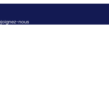
ejoignez-nous
Contactez-nous
info@b-a-o.be
071/158.736