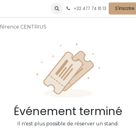
vènements
Devenir partenaire
Nos partenaires
S'inscrire
Postes
+32 477 74 10 13
nférence CENTRIUS
Événement terminé
Il n'est plus possible de réserver un stand.