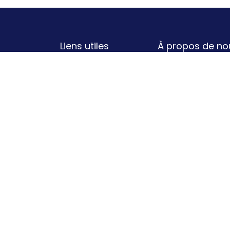
Liens utiles
À propos de no
Un concept super 
Politique de
né de la collabora
confidentialité
volonté de révolu
Conditions
Ils vous le diront 
générales
Bouche-à-Orei
d'utilisation
recommandation 
Contactez-nous
avec BÀO, c'es
partenaires de qu
en cashback sur c
Elle n'est pas bel